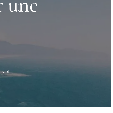
r une
es et