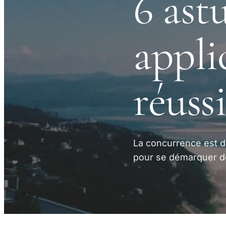
6 ast
appli
réuss
La concurrence est d
pour se démarquer de