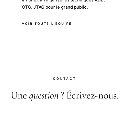
OTG, JTAG pour le grand public.
VOIR TOUTE L'ÉQUIPE
CONTACT
Une
question
? Écrivez-nous.
Pour toute question, correction, proposition
d'article invité ou partenariat, rendez-vous sur la
page contact.