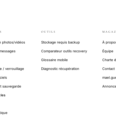
S
OUTILS
MAGAZ
n photos/vidéos
Stockage requis backup
À propo
 messages
Comparateur outils recovery
Équipe
Glossaire mobile
Charte é
 / verrouillage
Diagnostic récupération
Contact
ciels
mael.gu
et sauvegarde
Annonce
cles
tique