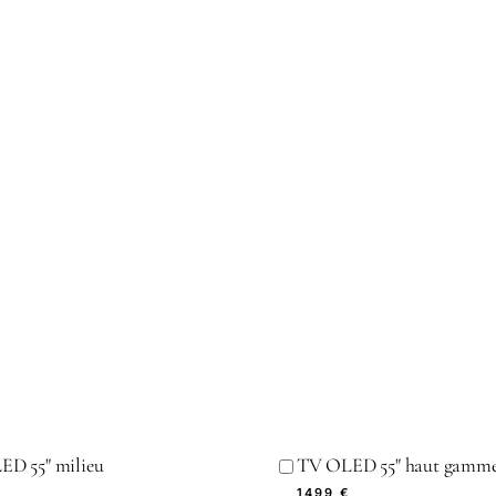
D 55" milieu
TV OLED 55" haut gamm
1499 €