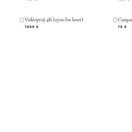
Vidéoproj 4K (2700 lm laser)
Casque
1899 €
79 €