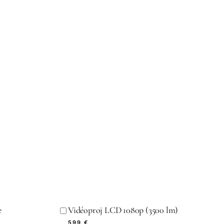
e
Vidéoproj LCD 1080p (3500 lm)
599 €