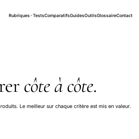
Rubriques
Tests
Comparatifs
Guides
Outils
Glossaire
Contact
rer
côte à côte
.
roduits. Le meilleur sur chaque critère est mis en valeur.