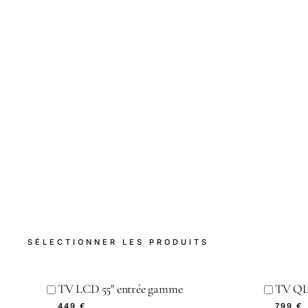
SÉLECTIONNER LES PRODUITS
TV LCD 55" entrée gamme
TV QLE
449 €
799 €