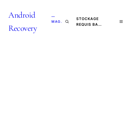
Android
—
STOCKAGE
MAG.
REQUIS BA…
Recovery
CHARTE ÉDITORIALE
Comment nous
travaillons
.
Cette charte définit comment nous travaillons et
ce que vous, lecteur, pouvez attendre de notre