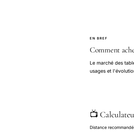
EN BREF
Comment achete
Le marché des table
usages et l'évolut
📺 Calculateur
Distance recommandée s