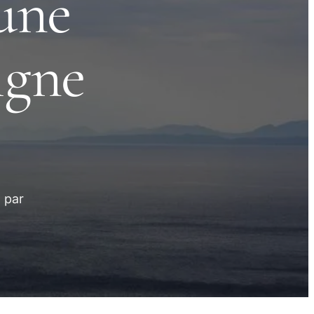
une
ligne
 par