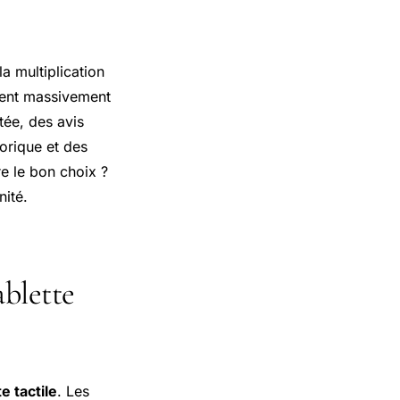
a multiplication
ient massivement
tée, des avis
horique et des
e le bon choix ?
nité.
ablette
e tactile
. Les