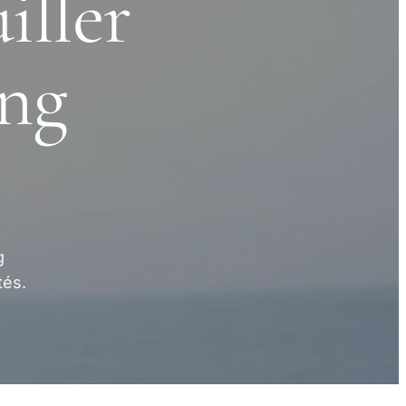
ller
ung
g
tés.