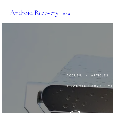
Android Recovery
— MAG.
ACCUEIL
·
ARTICLES
1 JANVIER 2024
· M