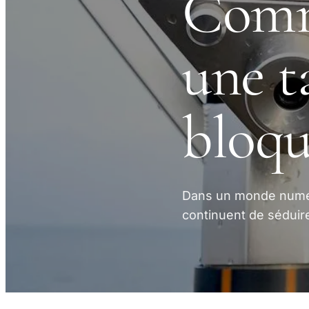
Comm
une t
bloqu
Dans un monde numér
continuent de séduire