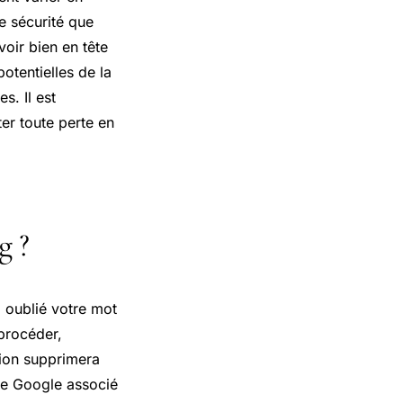
e sécurité que
oir bien en tête
tentielles de la
s. Il est
r toute perte en
g ?
z oublié votre mot
procéder,
tion supprimera
pte Google associé