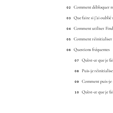
Comment débloquer ma
02
Que faire si j’ai oubli
03
Comment utiliser Fin
04
Comment réinitialiser 
05
Questions fréquentes
06
Qu’est-ce que je fa
07
Puis-je réinitiali
08
Comment puis-je é
09
Qu’est-ce que je f
10