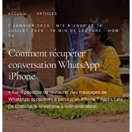
ACCUEIL
·
ARTICLES
1 JANVIER 2024
· MIS À JOUR LE
14
JUILLET 2026
· 19 MIN DE LECTURE
· HOW
TO
Comment récupérer
conversation WhatsApp
iPhone
« Est-il possible de restaurer des messages de
WhatsApp supprimés à partir d'un iPhone ? Après cela,
j’ai branché le téléphone à mon ordinateur.