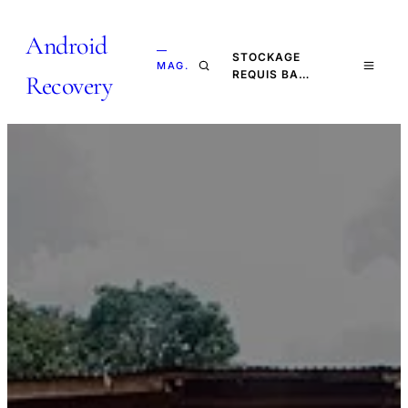
Android
—
STOCKAGE
MAG.
REQUIS BA…
Recovery