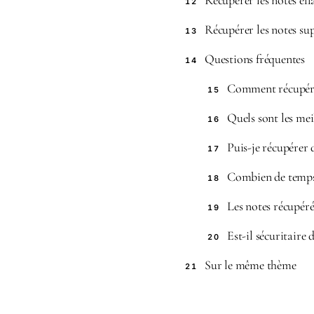
Récupérer les notes ef
12
Récupérer les notes su
13
Questions fréquentes
14
Comment récupérer
15
Quels sont les mei
16
Puis-je récupérer 
17
Combien de temps a
18
Les notes récupérée
19
Est-il sécuritaire
20
Sur le même thème
21