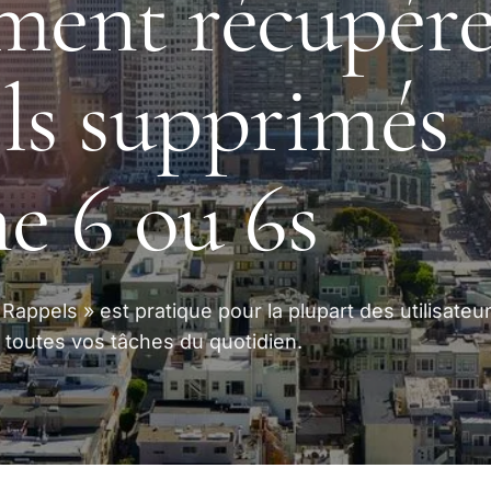
ent récupére
ls supprimés
e 6 ou 6s
 Rappels » est pratique pour la plupart des utilisateurs
toutes vos tâches du quotidien.