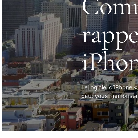
Comm
rappe
iPhon
Le logiciel d’iPhone «
peut vous mémoriser 