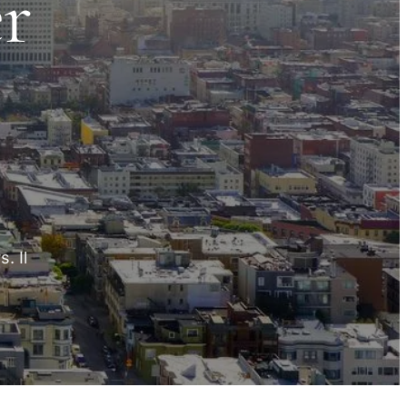
r
. Il