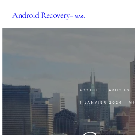
Android Recovery
— MAG.
ACCUEIL
·
ARTICLES
1 JANVIER 2024
· M