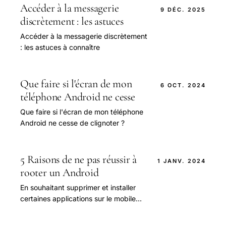
les contacts.
Accéder à la messagerie
9 DÉC. 2025
discrètement : les astuces
Accéder à la messagerie discrètement
: les astuces à connaître
Que faire si l'écran de mon
6 OCT. 2024
téléphone Android ne cesse
Que faire si l'écran de mon téléphone
Android ne cesse de clignoter ?
5 Raisons de ne pas réussir à
1 JANV. 2024
rooter un Android
En souhaitant supprimer et installer
certaines applications sur le mobile
Android, vous avez essayé de rooter
votre portable Android.