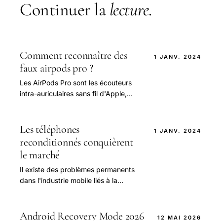
Continuer la
lecture
.
Comment reconnaître des
1 JANV. 2024
faux airpods pro ?
Les AirPods Pro sont les écouteurs
intra-auriculaires sans fil d'Apple,
introduits le 30 octobre 2019.
Les téléphones
1 JANV. 2024
reconditionnés conquièrent
le marché
Il existe des problèmes permanents
dans l'industrie mobile liés à la
disponibilité des composants pour la
production d'appareils
technologiquement.
Android Recovery Mode 2026
12 MAI 2026