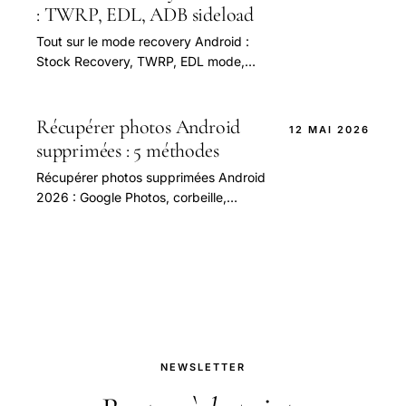
: TWRP, EDL, ADB sideload
Tout sur le mode recovery Android :
Stock Recovery, TWRP, EDL mode,
fastboot, ADB sideload. Sauvegarde,
flash custom ROM, déblocage
bootloader.
Récupérer photos Android
12 MAI 2026
supprimées : 5 méthodes
Récupérer photos supprimées Android
2026 : Google Photos, corbeille,
DiskDigger, Dr.Fone, sauvegarde.
Méthodes gratuites et payantes.
NEWSLETTER