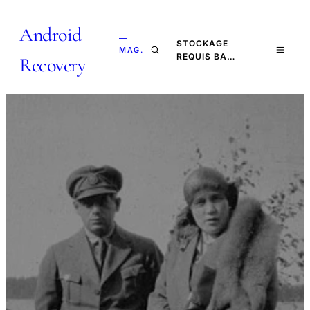
Android
—
STOCKAGE
MAG.
REQUIS BA…
Recovery