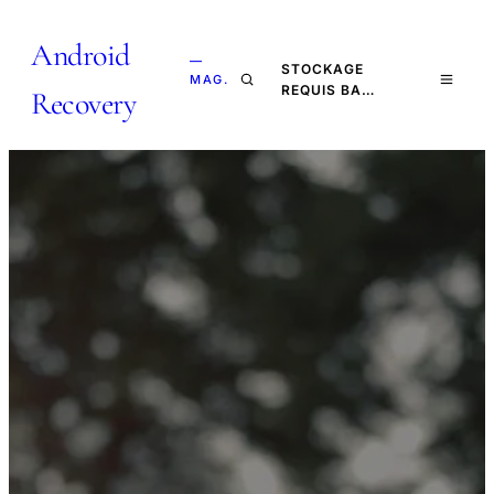
Android
—
STOCKAGE
MAG.
REQUIS BA…
Recovery