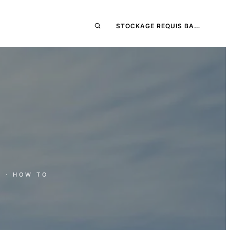
STOCKAGE REQUIS BA…
E
· HOW TO