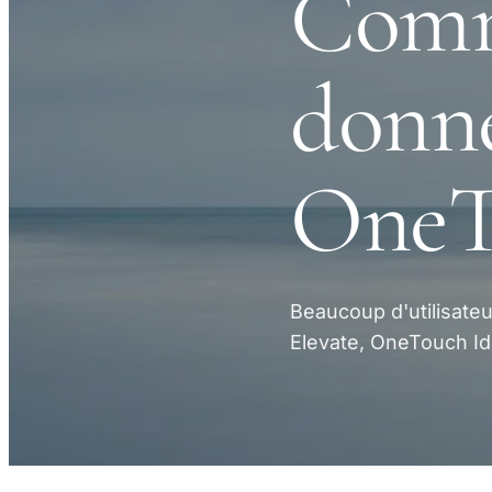
Comm
donné
OneT
Beaucoup d'utilisate
Elevate, OneTouch Id