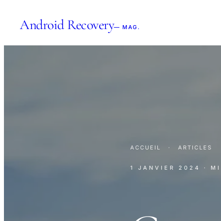
Android Recovery
— MAG.
ACCUEIL
·
ARTICLES
1 JANVIER 2024
· M