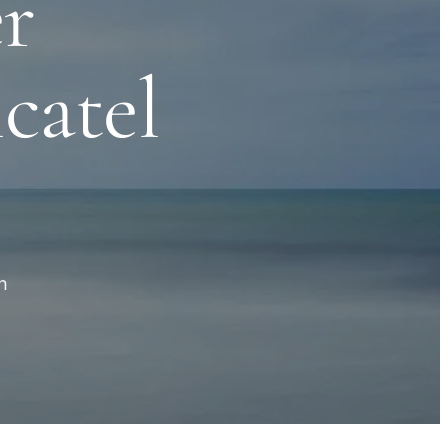
r
catel
h