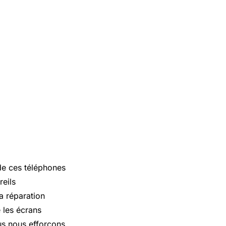
 de ces téléphones
reils
a réparation
 les écrans
us nous efforçons