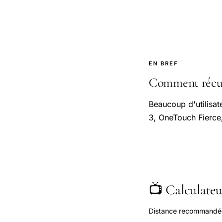
EN BREF
Comment récupé
Beaucoup d'utilisa
3, OneTouch Fierce,
📺 Calculateur
Distance recommandée s