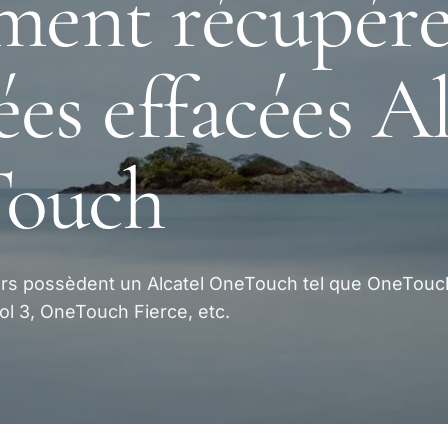
ent récupére
es effacées Al
ouch
urs possèdent un Alcatel OneTouch tel que OneTouc
ol 3, OneTouch Fierce, etc.