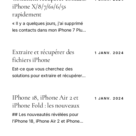
iPhone X/8/7/6s/6/5s
rapidement
« Il y a quelques jours, j'ai supprimé
les contacts dans mon iPhone 7 Plus
par mégarde. Existe-il un moyen pour
les récupérer ?
Extraire et récupérer des
1 JANV. 2024
fichiers iPhone
Est-ce que vous cherchez des
solutions pour extraire et récupérer
des fichiers iPhone 6s sur Google?
IPhone 18, iPhone Air 2 et
1 JANV. 2024
iPhone Fold : les nouveaux
## Les nouveautés révélées pour
l’iPhone 18, iPhone Air 2 et iPhone
Fold : un aperçu détaillé des futurs
modèles Apple En 2025, les