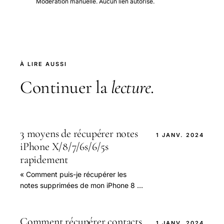
Modération manuelle. Aucun lien autorisé.
À LIRE AUSSI
Continuer la
lecture
.
3 moyens de récupérer notes
1 JANV. 2024
iPhone X/8/7/6s/6/5s
rapidement
« Comment puis-je récupérer les
notes supprimées de mon iPhone 8 ?
J'ai supprimé mes notes avant d'en
faire une sauvegarde et de
synchroniser les fichiers.
Comment récupérer contacts
1 JANV. 2024