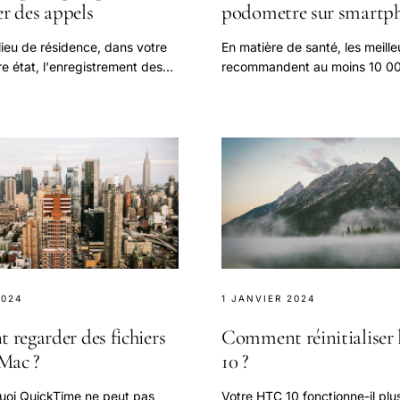
er des appels
podometre sur smartph
lieu de résidence, dans votre
En matière de santé, les meill
e état, l'enregistrement des
recommandent au moins 10 00
honiques peut être légal tout
jour pour rester en forme. Ma
t ne pas l'être.
atteindre cet objectif ?
2024
1 JANVIER 2024
regarder des fichiers
Comment réinitialiser
Mac ?
10 ?
oi QuickTime ne peut pas
Votre HTC 10 fonctionne-il plu