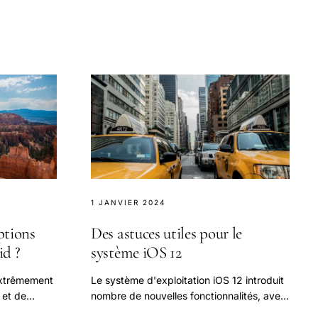
1 JANVIER 2024
ptions
Des astuces utiles pour le
id ?
système iOS 12
extrêmement
Le système d'exploitation iOS 12 introduit
r et de
nombre de nouvelles fonctionnalités, avec
ppareil même
plus d'options pour aider à augmenter la