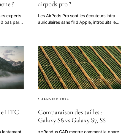
one ?
airpods pro ?
eurs experts
Les AirPods Pro sont les écouteurs intra-
0 pas par
auriculaires sans fil d'Apple, introduits le
is comment
30 octobre 2019.
1 JANVIER 2024
 le HTC
Comparaison des tailles :
Galaxy S8 vs Galaxy S7, S6
s lentement
**Rendus CAD montre comment la phare