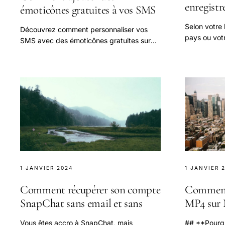
enregistr
émoticônes gratuites à vos SMS
Selon votre 
Découvrez comment personnaliser vos
pays ou votr
SMS avec des émoticônes gratuites sur
appels télép
Android. Améliorez votre communication
comme il peu
et ajoutez du fun à vos messages !
1 JANVIER 2024
1 JANVIER 
Comment récupérer son compte
Comment 
SnapChat sans email et sans
MP4 sur 
Vous êtes accro à SnapChat, mais
## **Pourqu