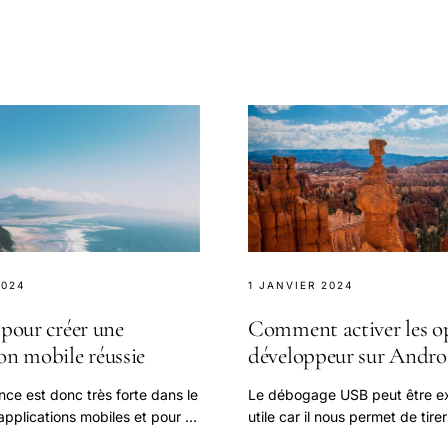
2024
1 JANVIER 2024
 pour créer une
Comment activer les o
on mobile réussie
développeur sur Andro
ce est donc très forte dans le
Le débogage USB peut être 
pplications mobiles et pour se
utile car il nous permet de tire
e la foule, vous avez besoin
pousser des fichiers dans l'a