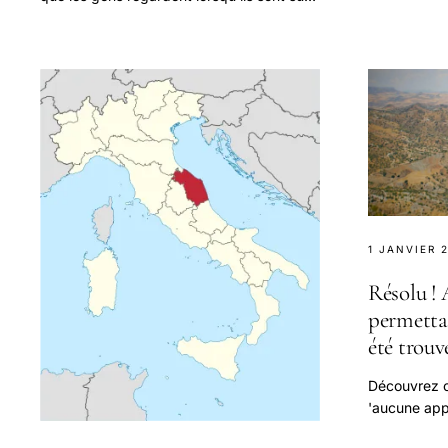
d'une étude
un réseau social.
1 JANVIER 
Résolu !
permettan
été trouv
Découvrez c
'aucune appl
lien n'a été