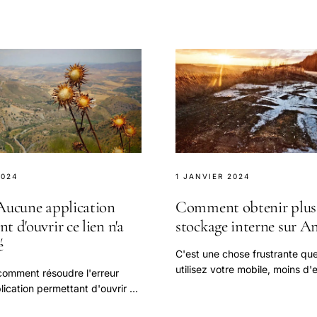
 de marché.
s'il ne démarre pas correcteme
2024
1 JANVIER 2024
 Aucune application
Comment obtenir plus
t d'ouvrir ce lien n'a
stockage interne sur A
é
C'est une chose frustrante qu
utilisez votre mobile, moins d
omment résoudre l'erreur
stockage interne vous avez.
ication permettant d'ouvrir ce
 trouvée' et retrouvez l'accès à