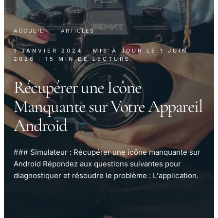
ACCUEIL
·
ARTICLES
1 JANVIER 2024
· MIS À JOUR LE
1 JUIN
2026
· 15 MIN DE LECTURE
Récupérer une Icône
Manquante sur Votre Appareil
Android
### Simulateur : Récupérer une icône manquante sur
Android Répondez aux questions suivantes pour
diagnostiquer et résoudre le problème : L'application.