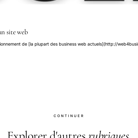
un site web
ionnement de [la plupart des business web actuels](http://web4busin
CONTINUER
Explorer d'autres
rubriques
.