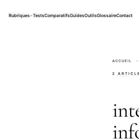
Rubriques
Tests
Comparatifs
Guides
Outils
Glossaire
Contact
ACCUEIL
·
2 ARTICL
int
inf