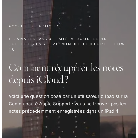
ACCUEIL
·
ARTICLES
1 JANVIER 2024
· MIS À JOUR LE
10
JUILLET 2026
· 20 MIN DE LECTURE
· HOW
TO
Comment récupérer les notes
depuis iCloud ?
Voici une question posé par un utilisateur d'ipad sur la
Communauté Apple Support : Vous ne trouvez pas les
notes précédemment enregistrées dans un iPad 4.