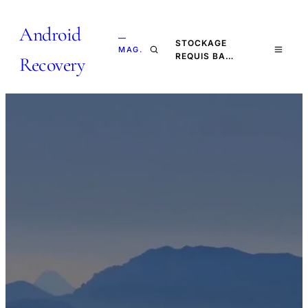
Android
—
STOCKAGE
MAG.
REQUIS BA…
Recovery