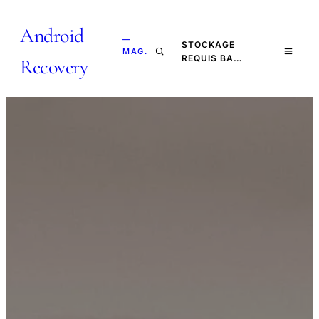
Android
—
STOCKAGE
MAG.
REQUIS BA…
Recovery