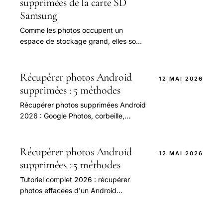
supprimées de la carte SD
Samsung
Comme les photos occupent un
espace de stockage grand, elles sont
généralement stockées dans la carte
SD du téléphone pour que le
téléphone dispose.
Récupérer photos Android
12 MAI 2026
supprimées : 5 méthodes
Récupérer photos supprimées Android
2026 : Google Photos, corbeille,
DiskDigger, Dr.Fone, sauvegarde.
Méthodes gratuites et payantes.
Récupérer photos Android
12 MAI 2026
supprimées : 5 méthodes
Tutoriel complet 2026 : récupérer
photos effacées d'un Android
(Samsung, Xiaomi, Pixel). Méthodes
gratuites (Google Photos corbeille,