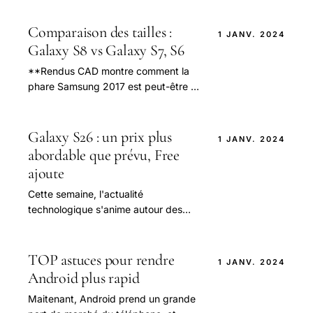
vous attendiez.** Avec ses lunettes
super-minces.
Comparaison des tailles :
1 JANV. 2024
Galaxy S8 vs Galaxy S7, S6
**Rendus CAD montre comment la
phare Samsung 2017 est peut-être à
la fois plus grand et plus petit que
vous attendiez.** Avec ses lunettes
super-minces.
Galaxy S26 : un prix plus
1 JANV. 2024
abordable que prévu, Free
ajoute
Cette semaine, l'actualité
technologique s'anime autour des
perspectives tarifaires du futur
Galaxy S26 de Samsung, alors que
les rumeurs laissent.
TOP astuces pour rendre
1 JANV. 2024
Android plus rapid
Maitenant, Android prend un grande