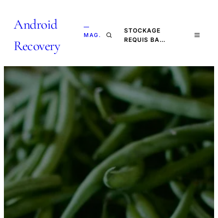
Android
—
STOCKAGE
MAG.
REQUIS BA…
Recovery