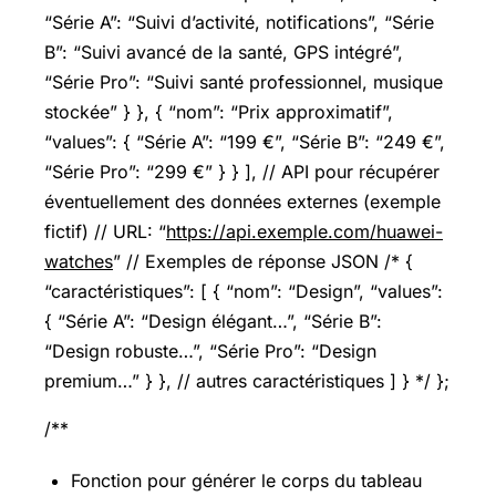
“Série A”: “Suivi d’activité, notifications”, “Série
B”: “Suivi avancé de la santé, GPS intégré”,
“Série Pro”: “Suivi santé professionnel, musique
stockée” } }, { “nom”: “Prix approximatif”,
“values”: { “Série A”: “199 €”, “Série B”: “249 €”,
“Série Pro”: “299 €” } } ], // API pour récupérer
éventuellement des données externes (exemple
fictif) // URL: “
https://api.exemple.com/huawei-
watches
” // Exemples de réponse JSON /* {
“caractéristiques”: [ { “nom”: “Design”, “values”:
{ “Série A”: “Design élégant…”, “Série B”:
“Design robuste…”, “Série Pro”: “Design
premium…” } }, // autres caractéristiques ] } */ };
/**
Fonction pour générer le corps du tableau