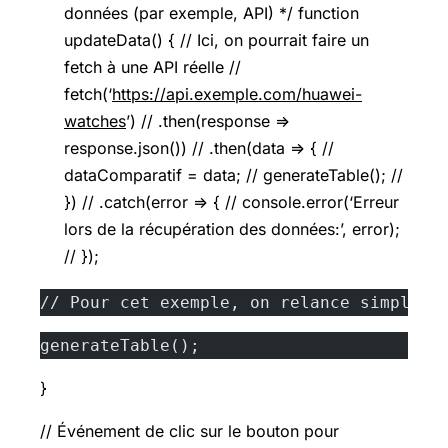
données (par exemple, API) */ function
updateData() { // Ici, on pourrait faire un
fetch à une API réelle //
fetch(‘
https://api.exemple.com/huawei-
watches
’) // .then(response =>
response.json()) // .then(data => { //
dataComparatif = data; // generateTable(); //
}) // .catch(error => { // console.error(‘Erreur
lors de la récupération des données:’, error);
// });
// Pour cet exemple, on relance simpleme
generateTable();
}
// Événement de clic sur le bouton pour