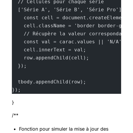
  // Cellules pour chaque série
  ['Série A', 'Série B', 'Série Pro'].fo
    const cell = document.createElement(
    cell.className = 'border border-gray
    // Récupère la valeur correspondante
    const val = carac.values || 'N/A';
    cell.innerText = val;
    row.appendChild(cell);
  });
  tbody.appendChild(row);
});
}
/**
Fonction pour simuler la mise à jour des