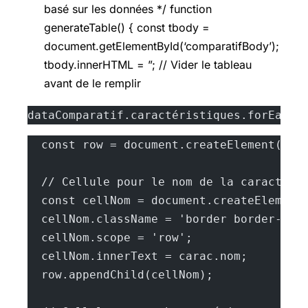
basé sur les données */ function
generateTable() { const tbody =
document.getElementById(‘comparatifBody’);
tbody.innerHTML = ”; // Vider le tableau
avant de le remplir
dataComparatif.caractéristiques.forEach(
  const row = document.createElement('tr
  // Cellule pour le nom de la caractéri
  const cellNom = document.createElement
  cellNom.className = 'border border-gra
  cellNom.scope = 'row';
  cellNom.innerText = carac.nom;
  row.appendChild(cellNom);