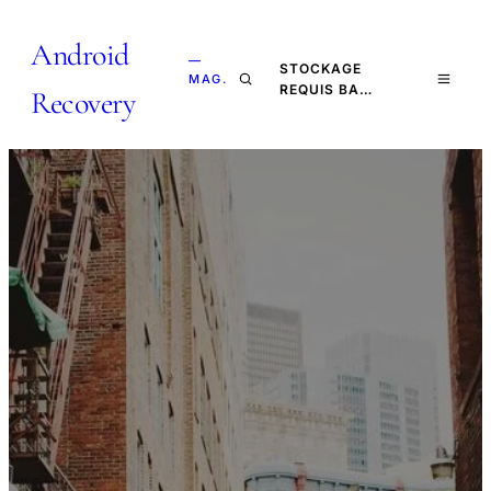
Android
—
STOCKAGE
MAG.
REQUIS BA…
Recovery