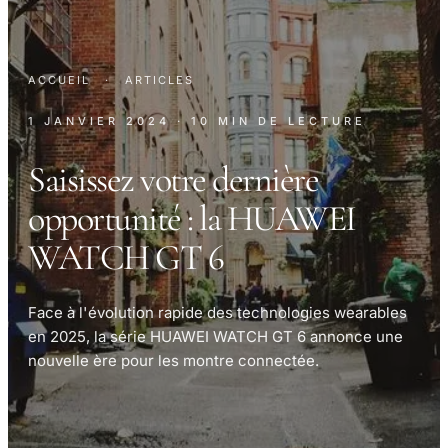
ACCUEIL
·
ARTICLES
1 JANVIER 2024
· 10 MIN DE LECTURE
Saisissez votre dernière
opportunité : la HUAWEI
WATCH GT 6
Face à l'évolution rapide des technologies wearables
en 2025, la série HUAWEI WATCH GT 6 annonce une
nouvelle ère pour les montre connectée.