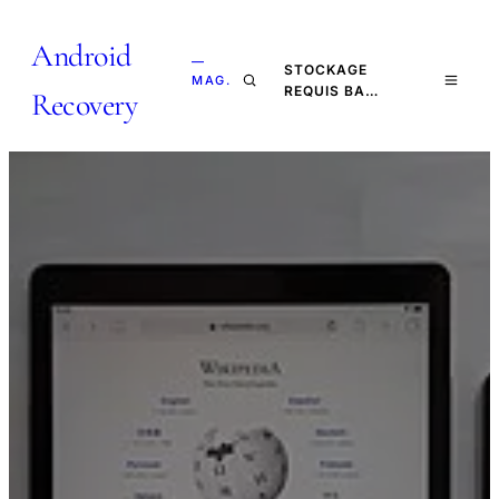
Android
—
STOCKAGE
MAG.
REQUIS BA…
Recovery