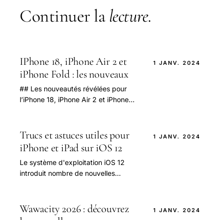
Continuer la
lecture
.
IPhone 18, iPhone Air 2 et
1 JANV. 2024
iPhone Fold : les nouveaux
## Les nouveautés révélées pour
l’iPhone 18, iPhone Air 2 et iPhone
Fold : un aperçu détaillé des futurs
modèles Apple En 2025, les
passionnés.
Trucs et astuces utiles pour
1 JANV. 2024
iPhone et iPad sur iOS 12
Le système d'exploitation iOS 12
introduit nombre de nouvelles
fonctionnalités, avec plus d'options
pour aider à augmenter la
productivité de votre.
Wawacity 2026 : découvrez
1 JANV. 2024