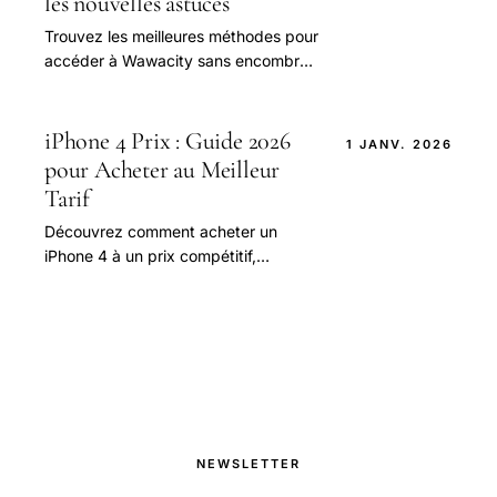
les nouvelles astuces
Trouvez les meilleures méthodes pour
accéder à Wawacity sans encombre.
Découvrez les astuces et les conseils
pour un accès rapide et sécurisé.
iPhone 4 Prix : Guide 2026
1 JANV. 2026
pour Acheter au Meilleur
Tarif
Découvrez comment acheter un
iPhone 4 à un prix compétitif,
comparez les offres et bénéficiez de
nos conseils pour économiser jusqu'à
30% sur votre achat
NEWSLETTER