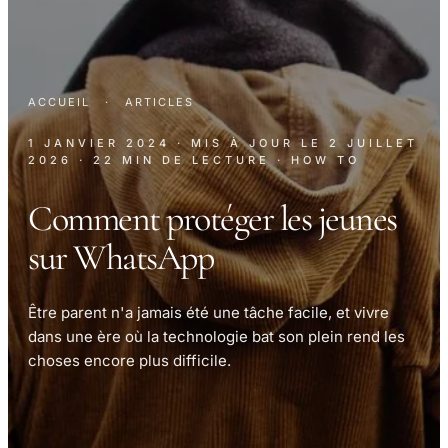
ACCUEIL
·
ARTICLES
1 JANVIER 2024
· MIS À JOUR LE
2 JUILLET
2026
· 22 MIN DE LECTURE
· HOW TO
Comment protéger les jeunes
sur WhatsApp
Être parent n'a jamais été une tâche facile, et vivre
dans une ère où la technologie bat son plein rend les
choses encore plus difficile.