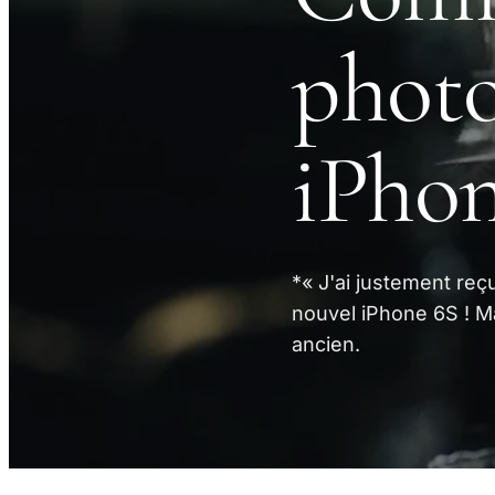
photo
iPho
*« J'ai justement re
nouvel iPhone 6S ! M
ancien.