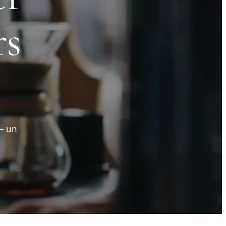
rs
— un