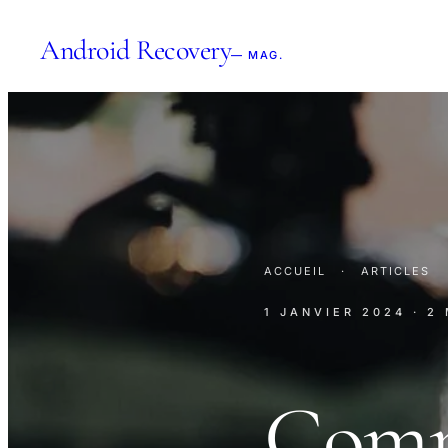
Android Recovery
— MAG.
ACCUEIL
·
ARTICLES
1 JANVIER 2024
· 2
Comm