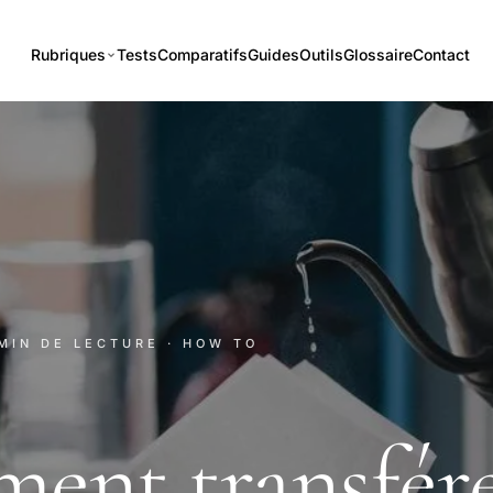
Rubriques
Tests
Comparatifs
Guides
Outils
Glossaire
Contact
 MIN DE LECTURE
· HOW TO
ent transfér