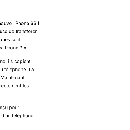
nouvel iPhone 6S !
use de transférer
ones sont
rs iPhone ? »
e, ils copient
au téléphone. La
 Maintenant,
irectement les
onçu pour
 d’un téléphone