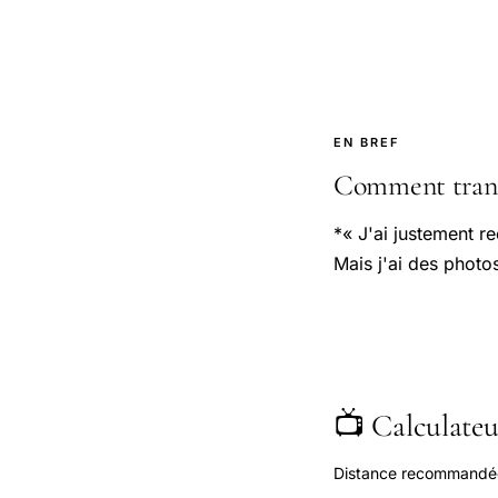
EN BREF
Comment transf
*« J'ai justement 
Mais j'ai des phot
📺 Calculateur
Distance recommandée s