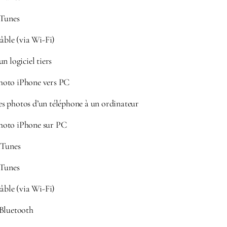
iTunes
âble (via Wi-Fi)
n logiciel tiers
hoto iPhone vers PC
s photos d’un téléphone à un ordinateur
hoto iPhone sur PC
iTunes
iTunes
âble (via Wi-Fi)
 Bluetooth