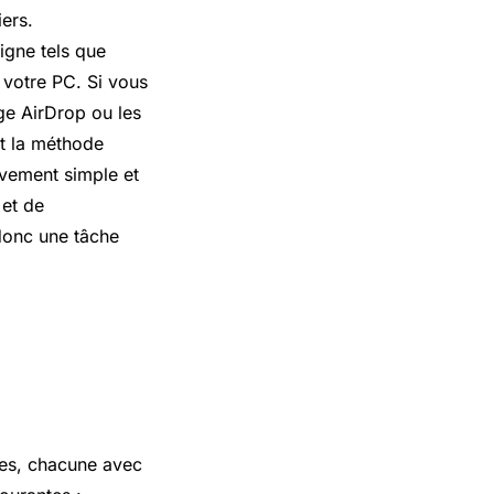
iers.
igne tels que
 votre PC. Si vous
age AirDrop ou les
it la méthode
ivement simple et
 et de
donc une tâche
des, chacune avec