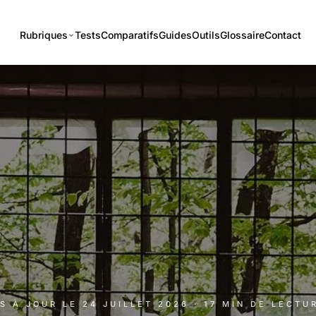
Rubriques
Tests
Comparatifs
Guides
Outils
Glossaire
Contact
IS À JOUR LE
24 JUILLET 2026
· 17 MIN DE LECTU