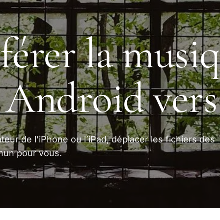
férer la musiq
 Android ver
ateur de l’iPhone ou l’iPad, déplacer les fichiers des
mun pour vous.