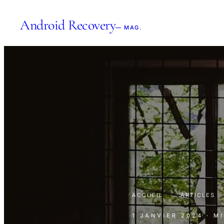
Android Recovery
— MAG.
ACCUEIL
·
ARTICLES
1 JANVIER 2024
· M