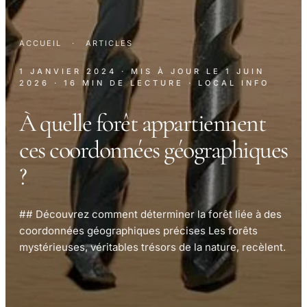
ACCUEIL
·
ARTICLES
1 JANVIER 2024
· MIS À JOUR LE
1 JUIN
2026
· 16 MIN DE LECTURE
· LOCAL INFO
À quelle forêt appartiennent
ces coordonnées géographiques
?
## Découvrez comment déterminer la forêt liée à des
coordonnées géographiques précises Les forêts
mystérieuses, véritables trésors de la nature, recèlent.