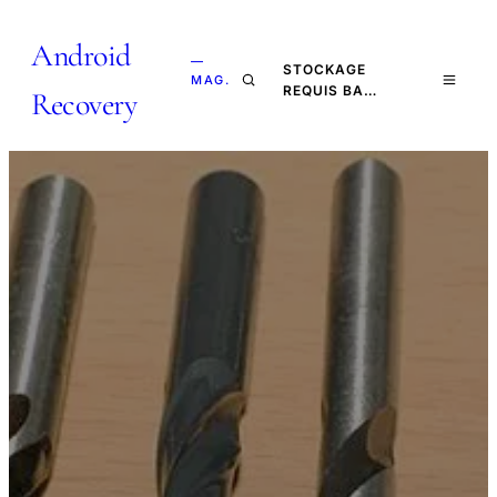
Android
—
STOCKAGE
MAG.
REQUIS BA…
Recovery