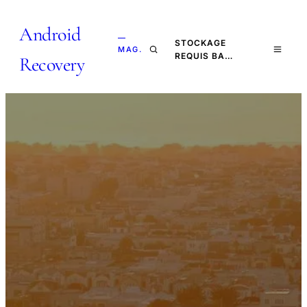
Android
—
STOCKAGE
MAG.
REQUIS BA…
Recovery