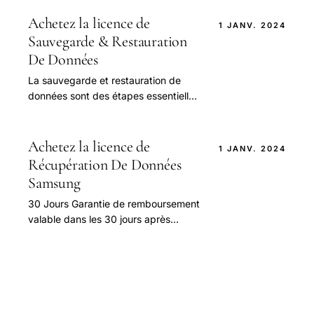
avec une réponse dans les 24 heures
après.
Achetez la licence de
1 JANV. 2024
Sauvegarde & Restauration
De Données
La sauvegarde et restauration de
données sont des étapes essentielles
pour toute entreprise ou particulier
souhaitant protéger ses informations
sensibles.
Achetez la licence de
1 JANV. 2024
Récupération De Données
Samsung
30 Jours Garantie de remboursement
valable dans les 30 jours après
l’achat 24 Heures Services gratuits
avec une réponse dans les 24 heures
après.