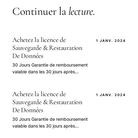
Continuer la
lecture
.
Achetez la licence de
1 JANV. 2024
Sauvegarde & Restauration
De Données
30 Jours Garantie de remboursement
valable dans les 30 jours après
l’achat 24 Heures Services gratuits
avec une réponse dans les 24 heures
après.
Achetez la licence de
1 JANV. 2024
Sauvegarde & Restauration
De Données
30 Jours Garantie de remboursement
valable dans les 30 jours après
l’achat 24 Heures Services gratuits