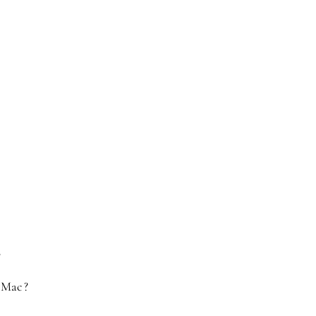
?
 Mac ?