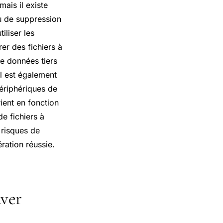
ais il existe
u de suppression
iliser les
er des fichiers à
de données tiers
Il est également
ériphériques de
ent en fonction
e fichiers à
 risques de
ation réussie.
uver