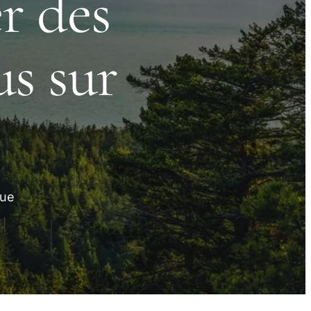
r des
us sur
que