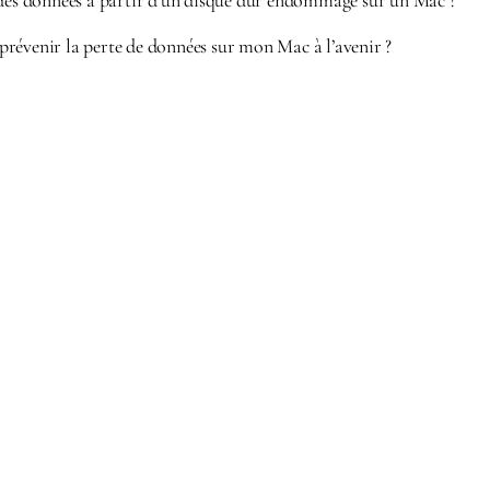
 des données à partir d’un disque dur endommagé sur un Mac ?
révenir la perte de données sur mon Mac à l’avenir ?