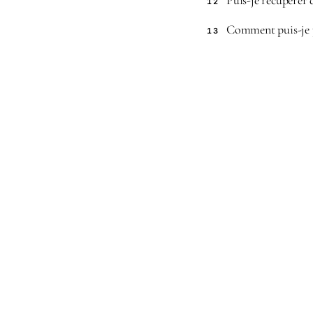
Puis-je récupérer
12
Comment puis-je p
13