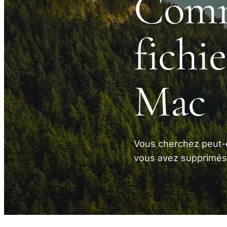
Comm
fichi
Mac
Vous cherchez peut-ê
vous avez supprimés 