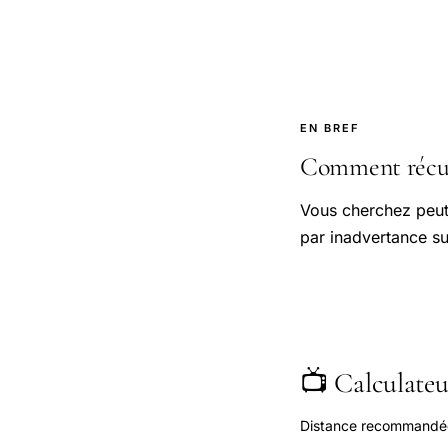
EN BREF
Comment récupé
Vous cherchez peut-
par inadvertance su
📺 Calculateur
Distance recommandée s