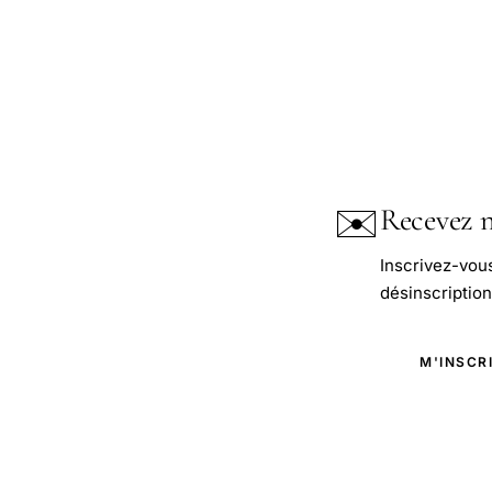
✉️
Recevez n
Inscrivez-vou
désinscription 
M'INSCR