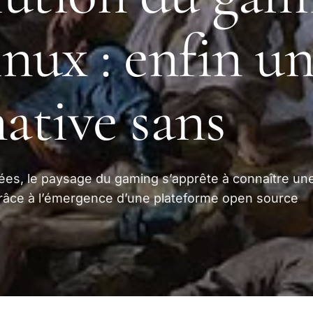
inux : enfin u
native sans
ées, le paysage du gaming s’apprête à connaître un
 grâce à l’émergence d’une plateforme open source