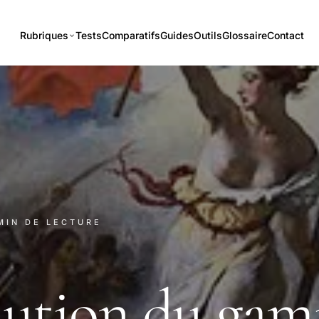
Rubriques
Tests
Comparatifs
Guides
Outils
Glossaire
Contact
 MIN DE LECTURE
ution du gam