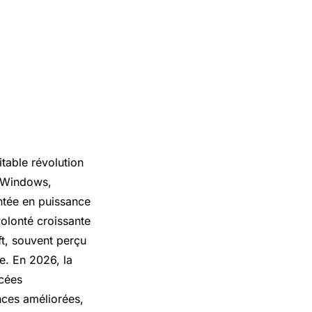
table révolution
c Windows,
ntée en puissance
olonté croissante
ft, souvent perçu
le. En 2026, la
ncées
nces améliorées,