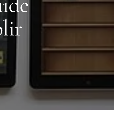
uide
lir
s