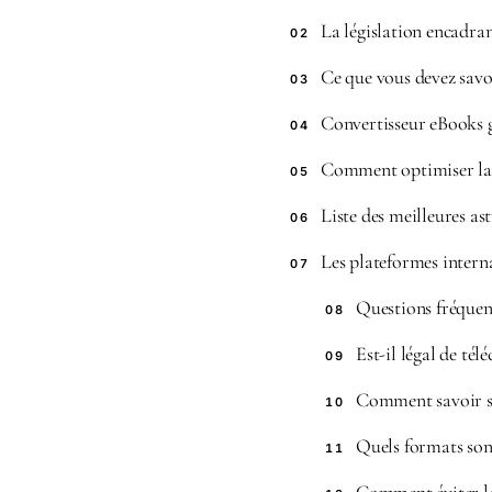
La législation encadra
02
Ce que vous devez savoi
03
Convertisseur eBooks g
04
Comment optimiser la g
05
Liste des meilleures as
06
Les plateformes intern
07
Questions fréquent
08
Est-il légal de tél
09
Comment savoir si 
10
Quels formats sont
11