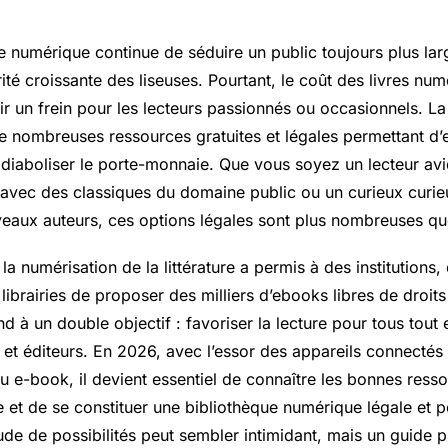
e numérique continue de séduire un public toujours plus larg
ité croissante des liseuses. Pourtant, le coût des livres nu
r un frein pour les lecteurs passionnés ou occasionnels. L
 de nombreuses ressources gratuites et légales permettant d’e
 diaboliser le porte-monnaie. Que vous soyez un lecteur av
e avec des classiques du domaine public ou un curieux curi
eaux auteurs, ces options légales sont plus nombreuses qu
la numérisation de la littérature a permis à des institutions, 
 librairies de proposer des milliers d’ebooks libres de droit
nd à un double objectif : favoriser la lecture pour tous tout 
 et éditeurs. En 2026, avec l’essor des appareils connectés 
 e-book, il devient essentiel de connaître les bonnes resso
ge et de se constituer une bibliothèque numérique légale et 
tude de possibilités peut sembler intimidant, mais un guide