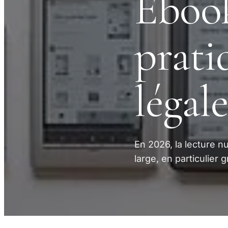
Ebook
prati
légal
En 2026, la lecture n
large, en particulier 