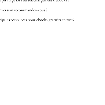
 piratage lors du téléchargement d’ebooks ?
onversion recommandez-vous ?
pales ressources pour ebooks gratuits en 2026