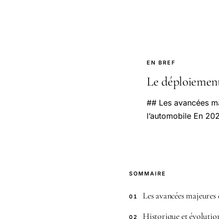
EN BREF
Le déploiement 
## Les avancées ma
l’automobile En 202
SOMMAIRE
Les avancées majeures 
01
Historique et évolution
02