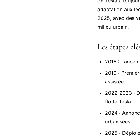
de Tesla a toujour
adaptation aux lég
2025, avec des v
milieu urbain.
Les étapes cl
2016 : Lancemen
2019 : Premièr
assistée.
2022-2023 : Dé
flotte Tesla.
2024 : Annonce
urbanisées.
2025 : Déploie