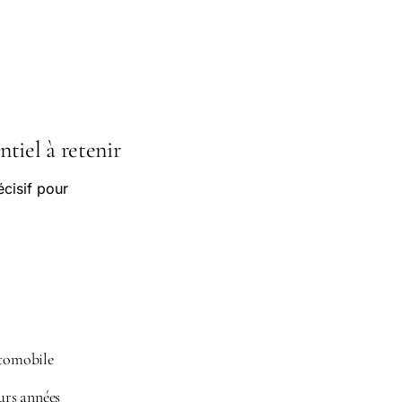
tiel à retenir
cisif pour
utomobile
urs années