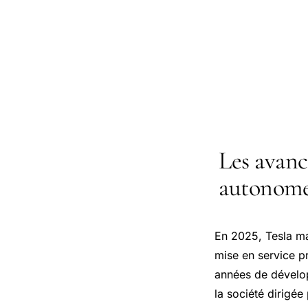
Les avanc
autonome 
En 2025, Tesla mar
mise en service pr
années de dévelop
la société dirigé