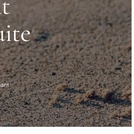
t
uite
nant