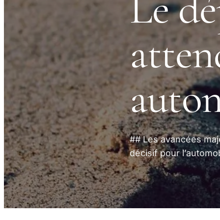
Le dé
atten
auto
## Les avancées maje
décisif pour l’automo