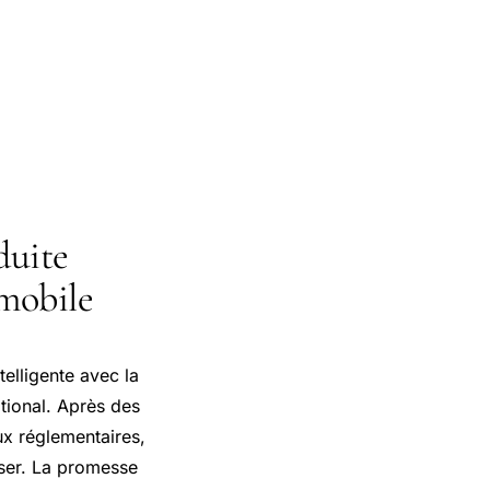
duite
omobile
telligente avec la
ational. Après des
ux réglementaires,
iser. La promesse