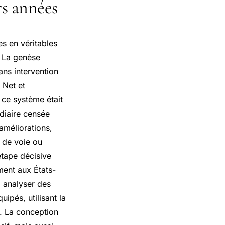
rs années
es en véritables
. La genèse
ans intervention
 Net et
 ce système était
diaire censée
 améliorations,
n de voie ou
tape décisive
ment aux États-
à analyser des
ipés, utilisant la
. La conception