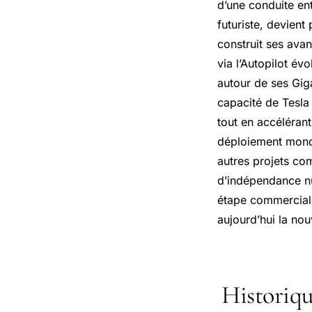
d’une conduite en
futuriste, devient
construit ses avan
via l’Autopilot év
autour de ses Gig
capacité de Tesla 
tout en accéléran
déploiement mondia
autres projets co
d’indépendance n
étape commerciale
aujourd’hui la no
Historiqu