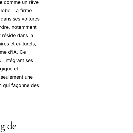
rée comme un rêve
globe. La firme
 dans ses voitures
 ordre, notamment
 réside dans la
res et culturels,
rme d’IA. Ce
, intégrant ses
gique et
 seulement une
n qui façonne dès
ng de