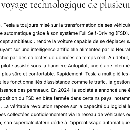
n voyage technologique de plusieu
 Tesla a toujours misé sur la transformation de ses véhicul
ge automatique grâce à son système Full Self-Driving (FSD)
cept ambitieux : rendre la voiture capable de se déplacer s
yant sur une intelligence artificielle alimentée par le Neural
hie par des collectes de données en temps réel. Au début,
ilote assisté sous la bannière Autopilot, une étape intermé
 plus sûre et confortable. Rapidement, Tesla a multiplié les
lles fonctionnalités d’assistance comme le trafic, la gestio
issance des panneaux. En 2024, la société a annoncé une é
sposition du FSD en bêta fermée dans certains pays, notam
 La véritable révolution repose sur la capacité du logiciel 
es collectées quotidiennement via le réseau de véhicules équ
, son supercalculateur dédié à l’apprentissage automatique