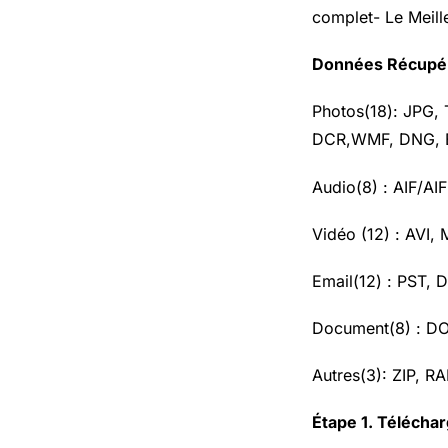
complet- Le Meil
Données Récupéra
Photos(18): JPG,
DCR,WMF, DNG, E
Audio(8) : AIF/A
Vidéo (12) : AVI
Email(12) : PST, 
Document(8) : D
Autres(3): ZIP, RA
Étape 1. Télécha