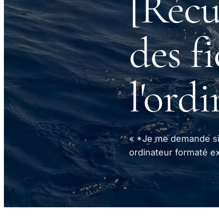
[Récu
des f
l'ord
« *Je me demande si c
ordinateur formaté e