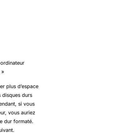
 ordinateur
»
rer plus d’espace
s disques durs
endant, si vous
ur, vous auriez
ue dur formaté.
uivant.