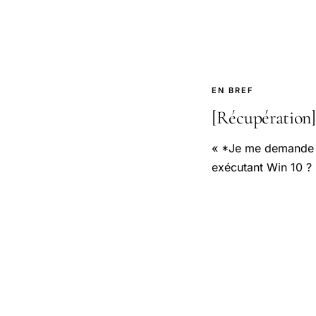
EN BREF
[Récupération]R
« *Je me demande si
exécutant Win 10 ?