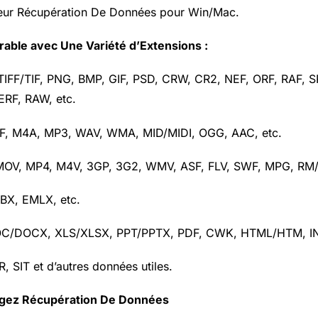
leur Récupération De Données pour Win/Mac.
ble avec Une Variété d’Extensions :
 TIFF/TIF, PNG, BMP, GIF, PSD, CRW, CR2, NEF, ORF, RAF, 
RF, RAW, etc.
IFF, M4A, MP3, WAV, WMA, MID/MIDI, OGG, AAC, etc.
, MOV, MP4, M4V, 3GP, 3G2, WMV, ASF, FLV, SWF, MPG, RM
DBX, EMLX, etc.
OC/DOCX, XLS/XLSX, PPT/PPTX, PDF, CWK, HTML/HTM, IN
R, SIT et d’autres données utiles.
rgez Récupération De Données