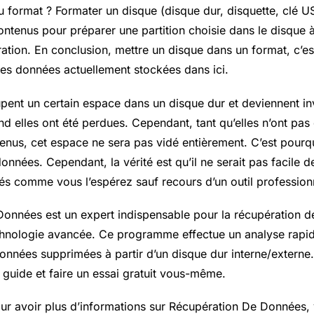
u format ? Formater un disque (disque dur, disquette, clé US
ontenus pour préparer une partition choisie dans le disque à 
ation. En conclusion, mettre un disque dans un format, c’es
les données actuellement stockées dans ici.
ent un certain espace dans un disque dur et deviennent inv
nd elles ont été perdues. Cependant, tant qu’elles n’ont pas
nus, cet espace ne sera pas vidé entièrement. C’est pourquo
onnées. Cependant, la vérité est qu’il ne serait pas facile d
s comme vous l’espérez sauf recours d’un outil profession
onnées est un expert indispensable pour la récupération d
chnologie avancée. Ce programme effectue un analyse rapi
données supprimées à partir d’un disque dur interne/extern
e guide et faire un essai gratuit vous-même.
our avoir plus d’informations sur Récupération De Données, 