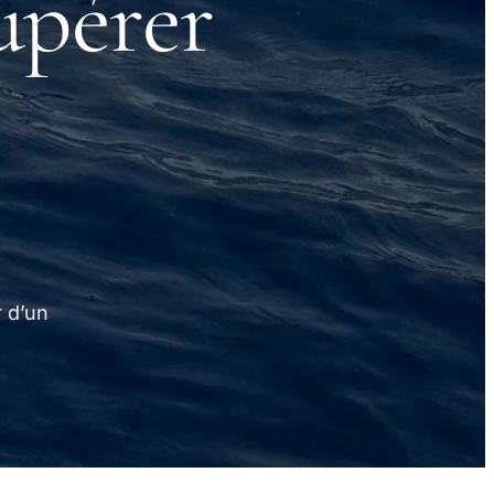
upérer
r d’un