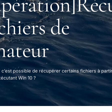
pération]Réc
ichiers de
inateur
’est possible de récupérer certains fichiers à parti
xécutant Win 10 ?