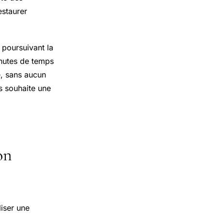
estaurer
 poursuivant la
nutes de temps
e, sans aucun
s souhaite une
on
liser une