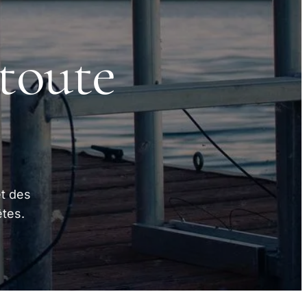
toute
t des
êtes.