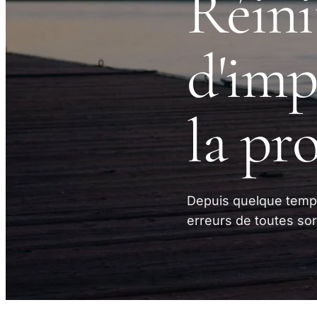
Réini
d'imp
la pr
Depuis quelque temp
erreurs de toutes sor