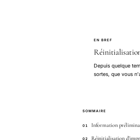
EN BREF
Réinitialisatio
Depuis quelque tem
sortes, que vous n'
SOMMAIRE
Information préliminai
01
Réinitialisation d’imp
02