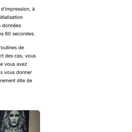
 d’impression, à
tialisation
es données
ins 60 secondes.
routines de
rt des cas, vous
ue vous avez
ais vous donner
prement dite de