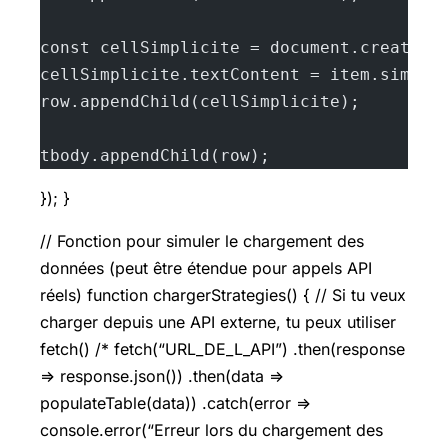
const cellSimplicite = document.createEl
cellSimplicite.textContent = item.simpli
row.appendChild(cellSimplicite);
tbody.appendChild(row);
}); }
// Fonction pour simuler le chargement des
données (peut être étendue pour appels API
réels) function chargerStrategies() { // Si tu veux
charger depuis une API externe, tu peux utiliser
fetch() /* fetch(“URL_DE_L_API”) .then(response
=> response.json()) .then(data =>
populateTable(data)) .catch(error =>
console.error(“Erreur lors du chargement des