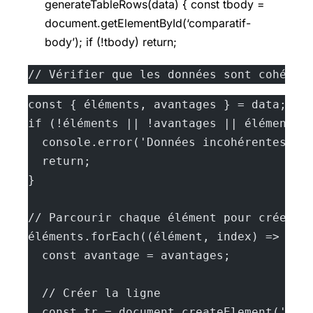
generateTableRows(data) { const tbody =
document.getElementById(‘comparatif-
body’); if (!tbody) return;
// Vérifier que les données sont cohéren
const { éléments, avantages } = data;
if (!éléments || !avantages || éléments.
  console.error('Données incohérentes ou
  return;
}
// Parcourir chaque élément pour créer u
éléments.forEach((élément, index) => {
  const avantage = avantages;
  // Créer la ligne
  const tr = document.createElement('tr'