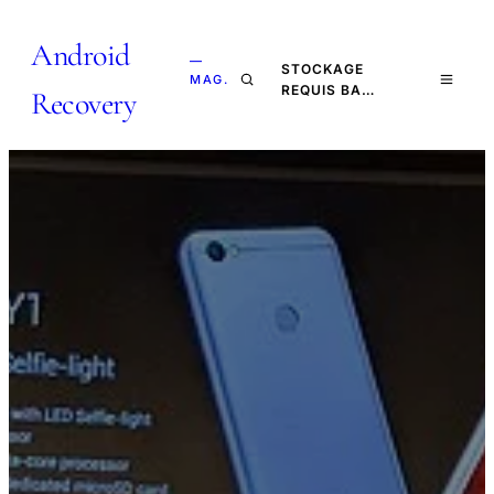
Android
—
STOCKAGE
MAG.
REQUIS BA…
Recovery