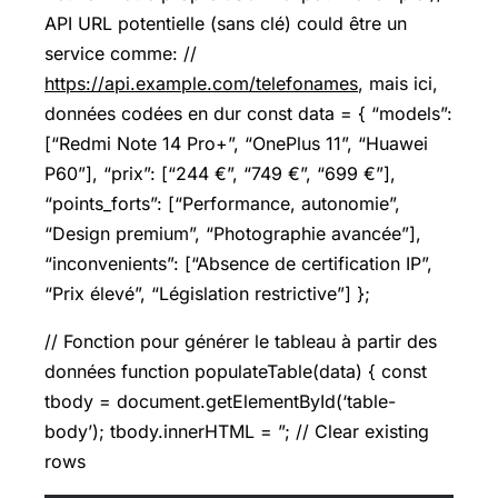
API URL potentielle (sans clé) could être un
service comme: //
https://api.example.com/telefonames
, mais ici,
données codées en dur const data = { “models”:
[“Redmi Note 14 Pro+”, “OnePlus 11”, “Huawei
P60”], “prix”: [“244 €”, “749 €”, “699 €”],
“points_forts”: [“Performance, autonomie”,
“Design premium”, “Photographie avancée”],
“inconvenients”: [“Absence de certification IP”,
“Prix élevé”, “Législation restrictive”] };
// Fonction pour générer le tableau à partir des
données function populateTable(data) { const
tbody = document.getElementById(‘table-
body’); tbody.innerHTML = ”; // Clear existing
rows