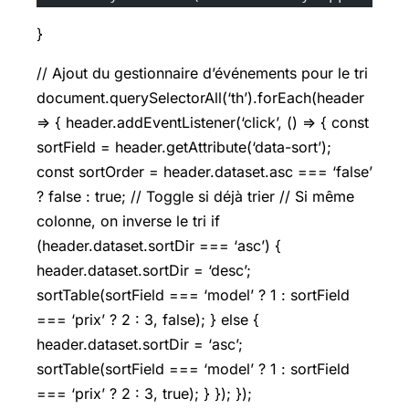
}
// Ajout du gestionnaire d’événements pour le tri
document.querySelectorAll(‘th’).forEach(header
=> { header.addEventListener(‘click’, () => { const
sortField = header.getAttribute(‘data-sort’);
const sortOrder = header.dataset.asc === ‘false’
? false : true; // Toggle si déjà trier // Si même
colonne, on inverse le tri if
(header.dataset.sortDir === ‘asc’) {
header.dataset.sortDir = ‘desc’;
sortTable(sortField === ‘model’ ? 1 : sortField
=== ‘prix’ ? 2 : 3, false); } else {
header.dataset.sortDir = ‘asc’;
sortTable(sortField === ‘model’ ? 1 : sortField
=== ‘prix’ ? 2 : 3, true); } }); });