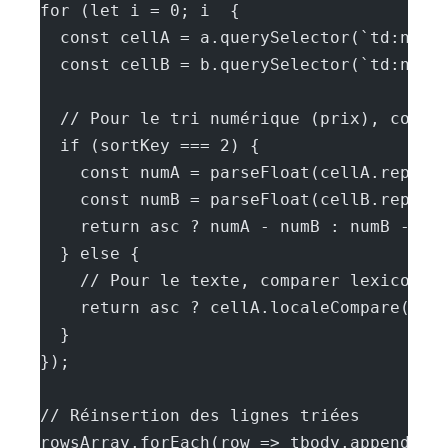
for (let i = 0; i  {
  const cellA = a.querySelector(`td:nth-
  const cellB = b.querySelector(`td:nth-
  // Pour le tri numérique (prix), conve
  if (sortKey === 2) {
    const numA = parseFloat(cellA.replac
    const numB = parseFloat(cellB.replac
    return asc ? numA - numB : numB - nu
  } else {
    // Pour le texte, comparer lexicogra
    return asc ? cellA.localeCompare(cel
  }
});
// Réinsertion des lignes triées
rowsArray.forEach(row => tbody.appendChi