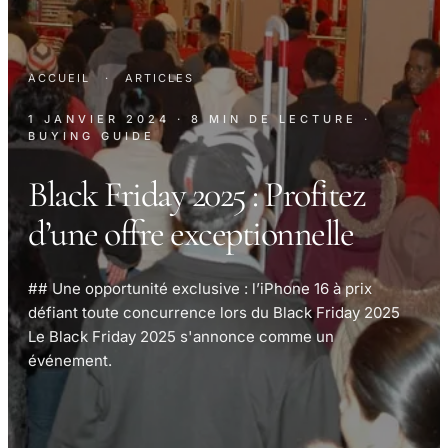
ACCUEIL
·
ARTICLES
1 JANVIER 2024
· 8 MIN DE LECTURE
·
BUYING GUIDE
Black Friday 2025 : Profitez
d’une offre exceptionnelle
## Une opportunité exclusive : l’iPhone 16 à prix
défiant toute concurrence lors du Black Friday 2025
Le Black Friday 2025 s'annonce comme un
événement.