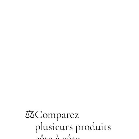
⚖️
Comparez
plusieurs produits
côte à côte