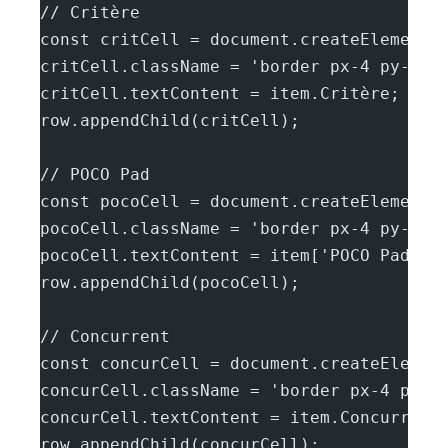
// Critère
const critCell = document.createElement(
critCell.className = 'border px-4 py-2 b
critCell.textContent = item.Critère;
row.appendChild(critCell);
// POCO Pad
const pocoCell = document.createElement(
pocoCell.className = 'border px-4 py-2';
pocoCell.textContent = item['POCO Pad'];
row.appendChild(pocoCell);
// Concurrent
const concurCell = document.createElemen
concurCell.className = 'border px-4 py-2
concurCell.textContent = item.Concurrent
row.appendChild(concurCell);