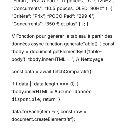
“Écran”, “POCO Pad”: “11 pouces, LCD, 120Hz”,
“Concurrents”: “10.5 pouces, OLED, 90Hz” }, {
“Critère”: “Prix”, “POCO Pad”: “299 €”,
“Concurrents”: “350 € et plus” } ]; }
// Fonction pour générer le tableau à partir des
données async function generateTable() { const
tbody = document.getElementById(‘table-
body’); tbody.innerHTML = ”; // Nettoyage
const data = await fetchComparatif();
if (!data || data.length === 0) {
tbody.innerHTML =
Aucune donnée
; return; }
disponible
data.forEach(item => { const row =
document.createElement(‘tr’);