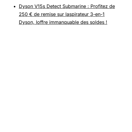
Dyson V15s Detect Submarine : Profitez de
250 € de remise sur laspirateur 3-en-1
Dyson, loffre immanquable des soldes !