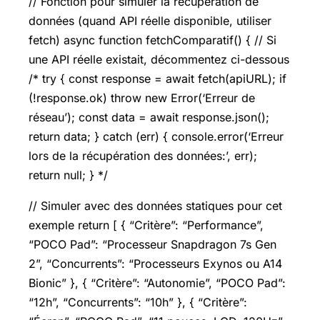
// Fonction pour simuler la récupération de
données (quand API réelle disponible, utiliser
fetch) async function fetchComparatif() { // Si
une API réelle existait, décommentez ci-dessous
/* try { const response = await fetch(apiURL); if
(!response.ok) throw new Error(‘Erreur de
réseau’); const data = await response.json();
return data; } catch (err) { console.error(‘Erreur
lors de la récupération des données:’, err);
return null; } */
// Simuler avec des données statiques pour cet
exemple return [ { “Critère”: “Performance”,
“POCO Pad”: “Processeur Snapdragon 7s Gen
2”, “Concurrents”: “Processeurs Exynos ou A14
Bionic” }, { “Critère”: “Autonomie”, “POCO Pad”:
“12h”, “Concurrents”: “10h” }, { “Critère”: