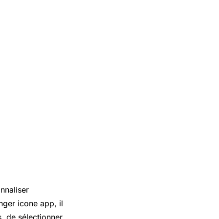
nnaliser
nger icone app, il
s, de sélectionner