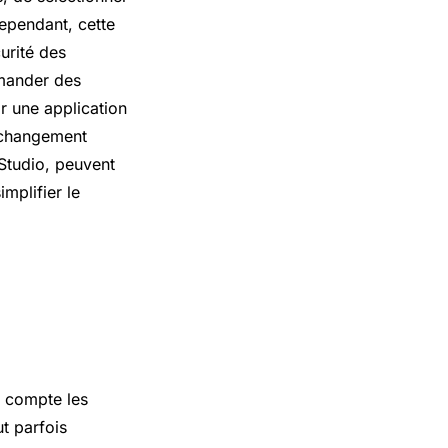
Cependant, cette
urité des
emander des
r une application
u changement
Studio, peuvent
implifier le
n compte les
t parfois