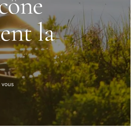
icône
ent la
e vous