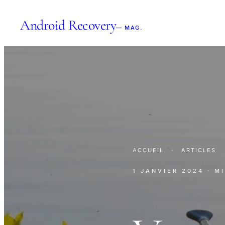
Android Recovery
— MAG.
ACCUEIL
·
ARTICLES
1 JANVIER 2024
· M