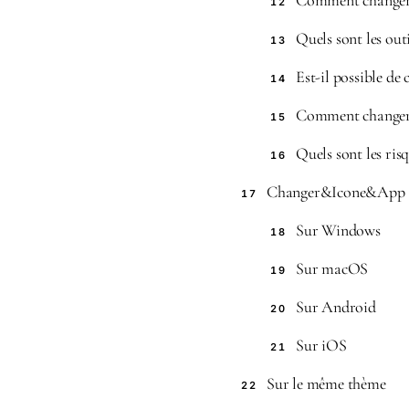
Comment changer l
12
Quels sont les out
13
Est-il possible de
14
Comment changer l
15
Quels sont les ris
16
Changer&Icone&App
17
Sur Windows
18
Sur macOS
19
Sur Android
20
Sur iOS
21
Sur le même thème
22