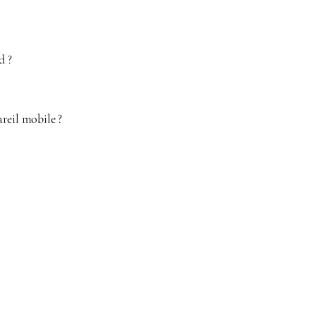
d ?
areil mobile ?