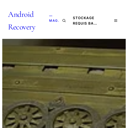
Android
—
STOCKAGE
MAG.
REQUIS BA…
Recovery