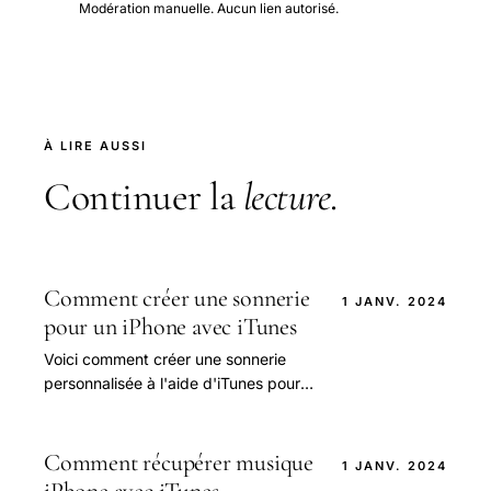
Modération manuelle. Aucun lien autorisé.
À LIRE AUSSI
Continuer la
lecture
.
Comment créer une sonnerie
1 JANV. 2024
pour un iPhone avec iTunes
Voici comment créer une sonnerie
personnalisée à l'aide d'iTunes pour
tous les iPhones ## Comment créer
une sonnerie sur un iPhone Comment
créer.
Comment récupérer musique
1 JANV. 2024