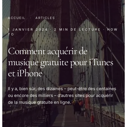
ACCUEIL
·
ARTICLES
1 JANVIER 2024
· 2 MIN DE LECTURE
· HOW
TO
Comment acquérir de
musique gratuite pour iTunes
et iPhone
Il y a, bien sûr, des dizaines – peut-être des centaines
ou encore des milliers – d’autres sites pour acquérir
de la musique gratuite en ligne.