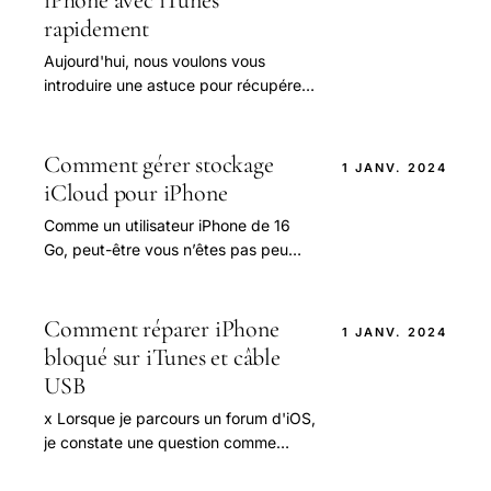
iPhone avec iTunes
rapidement
Aujourd'hui, nous voulons vous
introduire une astuce pour récupérer
la musique à partir d'iTunes 12. Je
sais que le monde de la musique vous
envoûte.
Comment gérer stockage
1 JANV. 2024
iCloud pour iPhone
Comme un utilisateur iPhone de 16
Go, peut-être vous n’êtes pas peu
familier avec le problème «Pas assez
de stockage» lorsque vous utilisez
iCloud.
Comment réparer iPhone
1 JANV. 2024
bloqué sur iTunes et câble
USB
x Lorsque je parcours un forum d'iOS,
je constate une question comme
suivant : "Après la mise à jour vers
iOS 10, mon iPhone 4 est bloqué sur