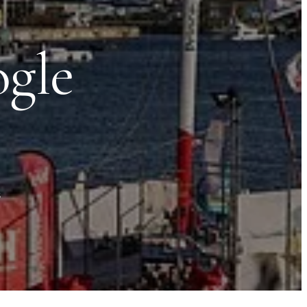
ogle
s