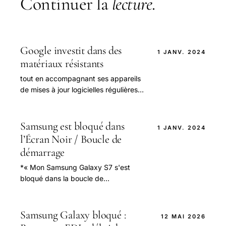
Continuer la
lecture
.
Google investit dans des
1 JANV. 2024
matériaux résistants
tout en accompagnant ses appareils
de mises à jour logicielles régulières
pour prolonger leur vie utile.
Samsung est bloqué dans
1 JANV. 2024
l’Écran Noir / Boucle de
démarrage
*« Mon Samsung Galaxy S7 s'est
bloqué dans la boucle de
redémarrage. Il n’y a pas de réponse
bien que j'essaie de toucher
fortement l'écran.
Samsung Galaxy bloqué :
12 MAI 2026