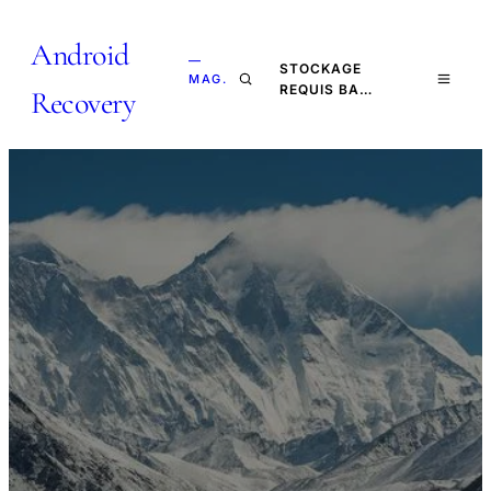
Android
—
STOCKAGE
MAG.
REQUIS BA…
Recovery